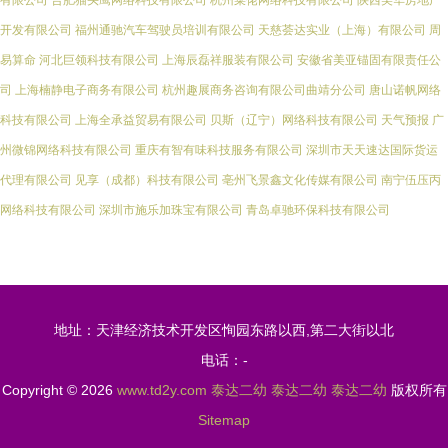
有限公司
合肥猫头鹰网络科技有限公司
杭州菜佬网络科技有限公司
陕西美华房地产
开发有限公司
福州通驰汽车驾驶员培训有限公司
天慈荟达实业（上海）有限公司
周
易算命
河北巨领科技有限公司
上海辰磊祥服装有限公司
安徽省美亚锚固有限责任公
司
上海楠静电子商务有限公司
杭州趣展商务咨询有限公司曲靖分公司
唐山诺帆网络
科技有限公司
上海全承益贸易有限公司
贝斯（辽宁）网络科技有限公司
天气预报
广
州微锦网络科技有限公司
重庆有智有味科技服务有限公司
深圳市天天速达国际货运
代理有限公司
见享（成都）科技有限公司
亳州飞景鑫文化传媒有限公司
南宁伍压丙
网络科技有限公司
深圳市施乐加珠宝有限公司
青岛卓驰环保科技有限公司
地址：天津经济技术开发区恂园东路以西,第二大街以北
电话：-
Copyright © 2026
www.td2y.com
泰达二幼
泰达二幼
泰达二幼
版权所有
Sitemap