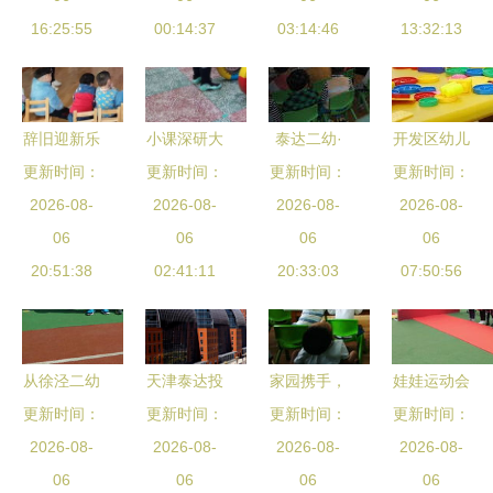
二幼共谱国
16:25:55
幼成功开展
00:14:37
家长开放日
03:14:46
手泰达二幼
13:32:13
学传承新篇
消防主题教
活动纪实
开展保育员
育活动
经验交流培
训
辞旧迎新乐
小课深研大
泰达二幼·
开发区幼儿
满园，童心
更新时间：
更新时间：
智慧 ——
晋中二幼半
更新时间：
园报名开始
更新时间：
童趣绘新年
2026-08-
泰达二幼教
2026-08-
日开放课活
2026-08-
啦！泰达二
2026-08-
——高丽营
06
学研修侧记
06
动记录
06
幼在线报名
06
二幼与泰达
20:51:38
02:41:11
（2012年
20:33:03
入口在这里
07:50:56
二幼元旦活
下半年）
动纪实
从徐泾二幼
天津泰达投
家园携手，
娃娃运动会
到泰达二幼
更新时间：
资控股面向
更新时间：
更新时间：
共育花开
暨松岗二幼
更新时间：
跨越区域的
2026-08-
社会公开选
2026-08-
——历下二
2026-08-
20年园庆
2026-08-
学前教育观
06
聘泰达二幼
06
幼与泰达二
06
泰达二幼
06