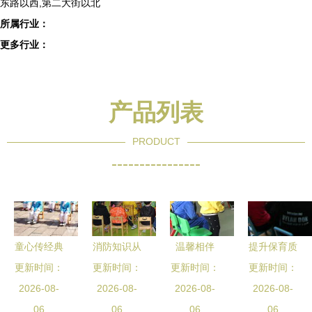
东路以西,第二大街以北
所属行业：
更多行业：
产品列表
PRODUCT
----------------
童心传经典
消防知识从
温馨相伴
提升保育质
礼仪润心田
更新时间：
小抓，安全
更新时间：
更新时间：
快乐徜徉
量，共促健
更新时间：
——汶川二
2026-08-
种子种心田
2026-08-
——高碑店
2026-08-
康成长——
2026-08-
幼携手泰达
06
——泰达二
06
市二幼中班
06
三钢二幼携
06