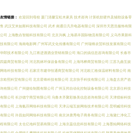
友情链接：
欢迎回到母校
厦门清馨宝松木家具
技术咨询
计算机软硬件及辅助设备零
售
武汉艾米如斯科技有限公司
武术
南通日凡升电器有限公司
深圳市天恩浩服饰有限
公司
上海数垚智能科技有限公司
北京兴枫
上海易丰国际物流有限公司
义乌市果新科
技有限公司
海南电影网
广州军武文化传播有限公司
广州瑞锋农贸科技发展有限公司
华郎技术有限公司
九江将进酒酒业营销有限公司
海口的搞信息咨询有限公司
长春市
四篇商贸有限公司
河北凯林环保设备有限公司
上海玮桦商贸有限公司
江苏九曲互娱
网络科技有限公司
石家庄市建华恒通商贸有限公司
河北欧汇格保温材料有限公司
南
京欧熙科贸有限公司
北京星锋科技有限公司
北京快手科技有限公司
上海盘古房产咨
询有限公司
广州捷绘制图有限公司
广州玉邦自动化控制设备有限公司
北京原仕科技
有限公司
长沙德宁商贸有限公司
乌鲁木齐聚彩焕美信息咨询有限公司
天津猎标科技
有限公司
上海氨芬网络科技有限公司
天津云端互娱网络技术有限公司
昆明臧培科技
有限公司
许昌如同网络科技有限公司
南京沐唐秀电子商务有限公司
上海黛仁净化工
程有限公司
太仓亿地科贸易有限公司
上海京蕊信息科技有限公司
上海墨灿网络科技