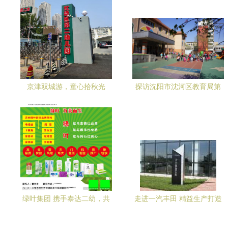
京津双城游，童心拾秋光
探访沈阳市沈河区教育局第
——记泰达二幼的快乐秋日
二幼儿园（泰达二幼） 以爱
之旅
育爱，泽润童心
绿叶集团 携手泰达二幼，共
走进一汽丰田 精益生产打造
筑健康成长新篇章
高品质好车