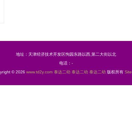
地址：天津经济技术开发区恂园东路以西,第二大街以北
电话：-
yright © 2026
www.td2y.com
泰达二幼
泰达二幼
泰达二幼
版权所有
Sit