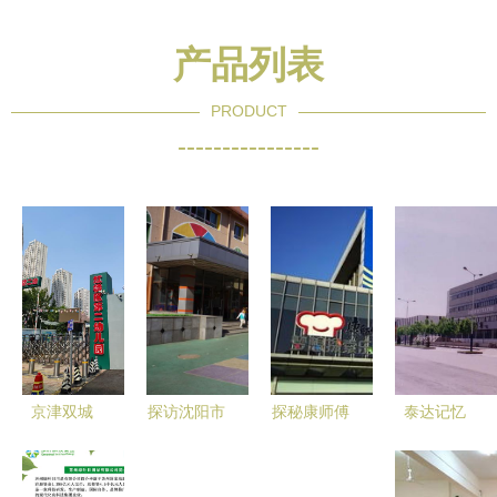
产品列表
PRODUCT
----------------
京津双城
探访沈阳市
探秘康师傅
泰达记忆
游，童心拾
沈河区教育
工厂之旅
施耐德在泰
秋光——记
局第二幼儿
从美食到友
达二幼的愉