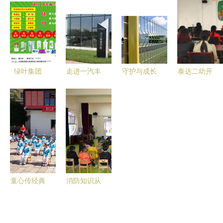
泰达二幼的
园（泰达二
谊的一天
快时光
快乐秋日之
幼） 以爱
旅
育爱，泽润
童心
绿叶集团
走进一汽丰
守护与成长
泰达二幼开
携手泰达二
田 精益生
从护栏网厂
展“明厨亮
幼，共筑健
产打造高品
到二幼的温
灶”家长开
康成长新篇
质好车
情之路
放日活动
章
童心传经典
消防知识从
礼仪润心田
小抓，安全
——汶川二
种子种心田