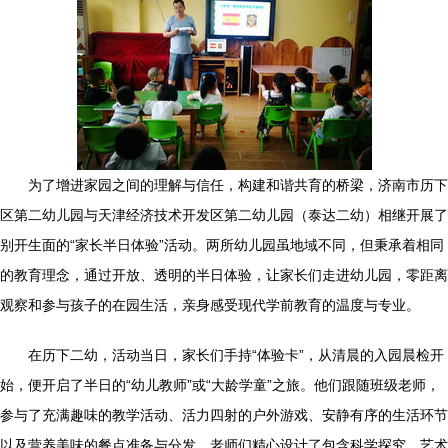
为了增进家园之间的理解与信任，构建和谐共育的桥梁，济南市历下
区第二幼儿园与天津经济技术开发区第二幼儿园（泰达二幼）相继开展了
别开生面的“家长半日体验”活动。两所幼儿园虽地域不同，但秉承着相同
的教育理念，通过开放、透明的半日体验，让家长们走进幼儿园，零距离
观察和参与孩子的在园生活，亲身感受现代学前教育的温度与专业。
在历下二幼，活动当日，家长们手持“体验卡”，从清晨的入园晨检开
始，便开启了半日的“幼儿教师”或“大龄学童”之旅。他们跟随班级老师，
参与了充满趣味的教学活动、活力四射的户外游戏、安静有序的生活环节
以及营养美味的餐点准备与分发。老师们精心设计了包含科学探究、艺术