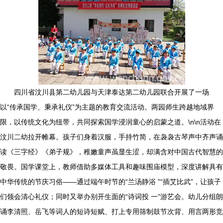
四川省汶川县第二幼儿园与天津泰达第二幼儿园联合开展了一场
以“传承国学、秉承礼仪”为主题的教育交流活动。两园师生跨越地域界
限，以传统文化为纽带，共同探索国学浸润童心的启蒙之道。\n\n活动在
汶川二幼拉开帷幕。孩子们身着汉服，手持竹简，在袅袅古琴声中齐声诵
读《三字经》《弟子规》，稚嫩童声虽显生涩，却满含对中国古代智慧的
敬畏。国学课堂上，教师借助多媒体工具和趣味围庙模型，深度讲解具有
中华传统的节庆习俗——通过端午时节的“兰汤静浴 ”“插艾比武”，让孩子
们领会清心礼仪；同时又举办别开生面的“诗词投 一”游艺会。幼儿分组朗
诵李清照、岳飞等词人的短诗短赋、打上专用筛制鼓节次背、用言两形竞