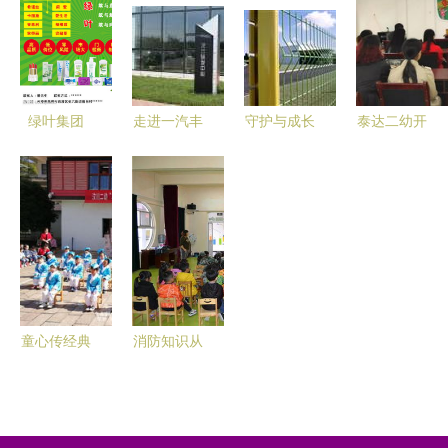
快乐秋日之
幼） 以爱
旅
育爱，泽润
童心
绿叶集团
走进一汽丰
守护与成长
泰达二幼开
携手泰达二
田 精益生
从护栏网厂
展“明厨亮
幼，共筑健
产打造高品
到二幼的温
灶”家长开
康成长新篇
质好车
情之路
放日活动
章
童心传经典
消防知识从
礼仪润心田
小抓，安全
——汶川二
种子种心田
幼携手泰达
——泰达二