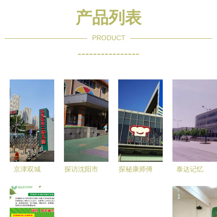
产品列表
PRODUCT
----------------
京津双城
探访沈阳市
探秘康师傅
泰达记忆
游，童心拾
沈河区教育
工厂之旅
施耐德在泰
秋光——记
局第二幼儿
从美食到友
达二幼的愉
泰达二幼的
园（泰达二
谊的一天
快时光