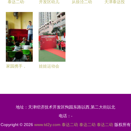
泰达二幼·
开发区幼儿
从徐泾二幼
天津泰达投
晋中二幼半
园报名开始
到泰达二幼
资控股面向
日开放课活
啦！泰达二
跨越区域的
社会公开选
动记录
幼在线报名
学前教育观
聘泰达二幼
（2012年
入口在这里
察对比
专家点评
下半年）
家园携手，
娃娃运动会
共育花开
暨松岗二幼
——历下二
20年园庆
幼与泰达二
泰达二幼
幼开展家长
地址：天津经济技术开发区恂园东路以西,第二大街以北
半日体验活
电话：-
动
Copyright © 2026
www.td2y.com
泰达二幼
泰达二幼
泰达二幼
版权所有