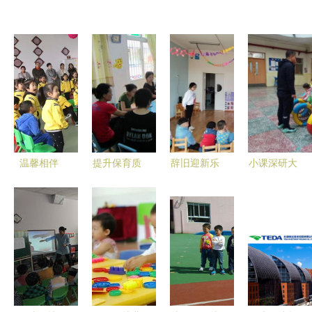
温馨相伴
提升保育质
辞旧迎新乐
小课深研大
快乐徜徉
量，共促健
满园，童心
智慧 ——
——高碑店
康成长——
童趣绘新年
泰达二幼教
市二幼中班
三钢二幼携
——高丽营
学研修侧记
家长开放日
手泰达二幼
二幼与泰达
活动纪实
开展保育员
二幼元旦活
经验交流培
动纪实
训