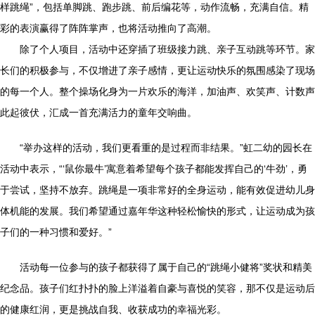
样跳绳”，包括单脚跳、跑步跳、前后编花等，动作流畅，充满自信。精
彩的表演赢得了阵阵掌声，也将活动推向了高潮。
除了个人项目，活动中还穿插了班级接力跳、亲子互动跳等环节。家
长们的积极参与，不仅增进了亲子感情，更让运动快乐的氛围感染了现场
的每一个人。整个操场化身为一片欢乐的海洋，加油声、欢笑声、计数声
此起彼伏，汇成一首充满活力的童年交响曲。
“举办这样的活动，我们更看重的是过程而非结果。”虹二幼的园长在
活动中表示，“‘鼠你最牛’寓意着希望每个孩子都能发挥自己的‘牛劲’，勇
于尝试，坚持不放弃。跳绳是一项非常好的全身运动，能有效促进幼儿身
体机能的发展。我们希望通过嘉年华这种轻松愉快的形式，让运动成为孩
子们的一种习惯和爱好。”
活动每一位参与的孩子都获得了属于自己的“跳绳小健将”奖状和精美
纪念品。孩子们红扑扑的脸上洋溢着自豪与喜悦的笑容，那不仅是运动后
的健康红润，更是挑战自我、收获成功的幸福光彩。