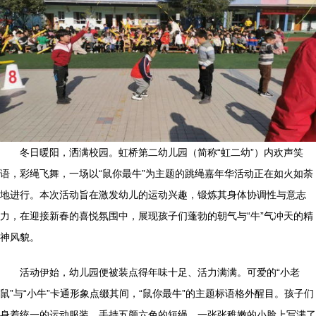
冬日暖阳，洒满校园。虹桥第二幼儿园（简称“虹二幼”）内欢声笑
语，彩绳飞舞，一场以“鼠你最牛”为主题的跳绳嘉年华活动正在如火如荼
地进行。本次活动旨在激发幼儿的运动兴趣，锻炼其身体协调性与意志
力，在迎接新春的喜悦氛围中，展现孩子们蓬勃的朝气与“牛”气冲天的精
神风貌。
活动伊始，幼儿园便被装点得年味十足、活力满满。可爱的“小老
鼠”与“小牛”卡通形象点缀其间，“鼠你最牛”的主题标语格外醒目。孩子们
身着统一的运动服装，手持五颜六色的短绳，一张张稚嫩的小脸上写满了