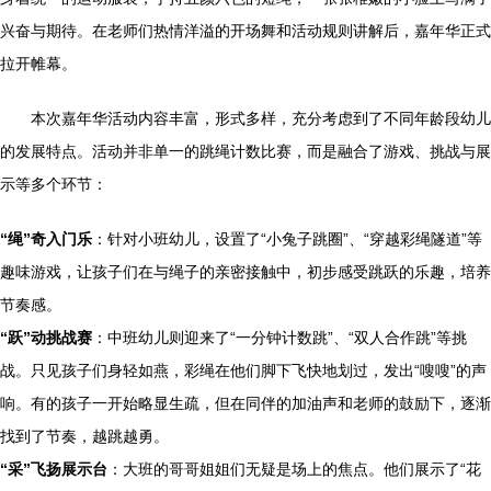
兴奋与期待。在老师们热情洋溢的开场舞和活动规则讲解后，嘉年华正式
拉开帷幕。
本次嘉年华活动内容丰富，形式多样，充分考虑到了不同年龄段幼儿
的发展特点。活动并非单一的跳绳计数比赛，而是融合了游戏、挑战与展
示等多个环节：
“绳”奇入门乐
：针对小班幼儿，设置了“小兔子跳圈”、“穿越彩绳隧道”等
趣味游戏，让孩子们在与绳子的亲密接触中，初步感受跳跃的乐趣，培养
节奏感。
“跃”动挑战赛
：中班幼儿则迎来了“一分钟计数跳”、“双人合作跳”等挑
战。只见孩子们身轻如燕，彩绳在他们脚下飞快地划过，发出“嗖嗖”的声
响。有的孩子一开始略显生疏，但在同伴的加油声和老师的鼓励下，逐渐
找到了节奏，越跳越勇。
“采”飞扬展示台
：大班的哥哥姐姐们无疑是场上的焦点。他们展示了“花