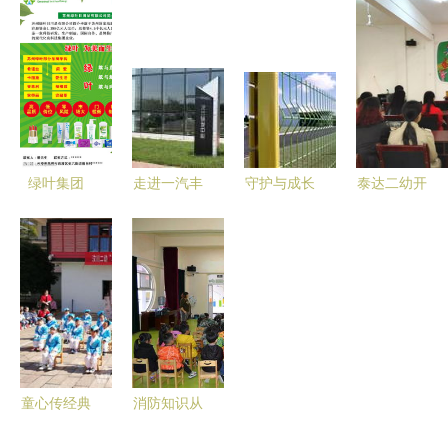
秋光——记
局第二幼儿
从美食到友
达二幼的愉
泰达二幼的
园（泰达二
谊的一天
快时光
快乐秋日之
幼） 以爱
旅
育爱，泽润
童心
绿叶集团
走进一汽丰
守护与成长
泰达二幼开
携手泰达二
田 精益生
从护栏网厂
展“明厨亮
幼，共筑健
产打造高品
到二幼的温
灶”家长开
康成长新篇
质好车
情之路
放日活动
章
童心传经典
消防知识从
礼仪润心田
小抓，安全