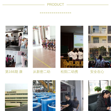
PRODUCT
----------------
第166期 康
从新密二幼
松阳二幼携
安全在心
桥二幼食品
大班到泰达
手沈颖洁名
中，平安伴
安全宣传周
二幼 一次
师工作室
成长——历
掠影
充满探索的
聚焦核心经
下二幼与泰
幼小衔接之
验 赋能教
达二幼携手
旅
学能力提升
共筑平安校