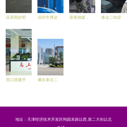
园新篇章
荏原两款明
深圳市博达
星夜驰援，
泰达二幼迎
星产品闪耀
·泰达尔有
与民同在
接食品安全
中国节能周
机硅制品厂
——康师傅
检查，筑牢
助力泰达二
硅胶原料与
携多批物资
幼儿健康防
幼打造绿色
制品的专业
抵达京津冀
线
校园新标杆
供应商
洪涝灾区，
泰达二幼获
暖心支援
营口搭建开
藏在泰达二
放型经济发
幼里的最美
展大舞台
工厂
从宏观战略
到微观实
地址：天津经济技术开发区恂园东路以西,第二大街以北
践，以泰达